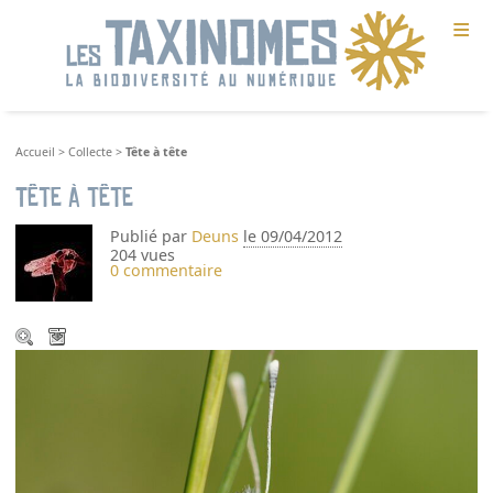
≡
Accueil
>
Collecte
>
Tête à tête
Tête à tête
Publié par
Deuns
le 09/04/2012
204 vues
0 commentaire