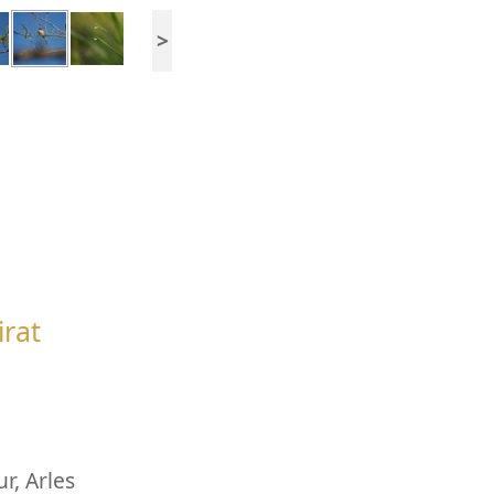
>
irat
ur
,
Arles