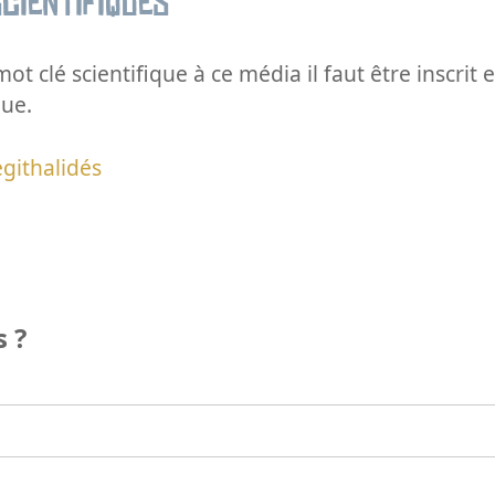
cientifiques
ot clé scientifique à ce média il faut être inscri
que.
githalidés
 ?