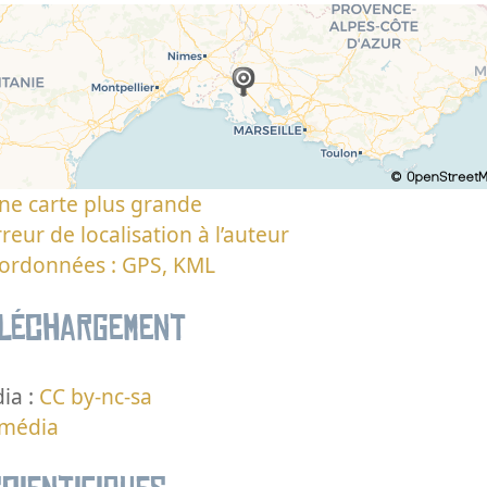
ne carte plus grande
reur de localisation à l’auteur
oordonnées : GPS, KML
éléchargement
ia :
CC by-nc-sa
 média