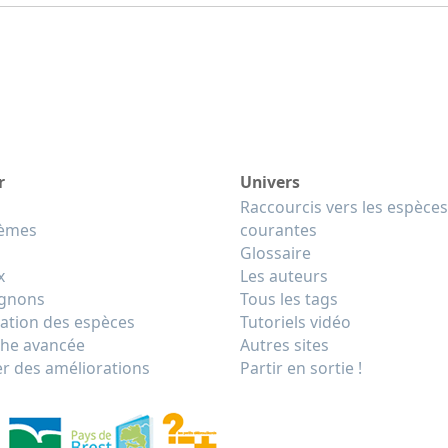
r
Univers
Raccourcis vers les espèces
tèmes
courantes
Glossaire
x
Les auteurs
gnons
Tous les tags
cation des espèces
Tutoriels vidéo
he avancée
Autres sites
r des améliorations
Partir en sortie !