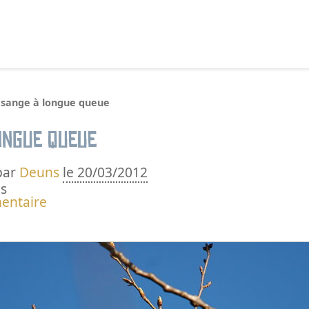
echercher :
sange à longue queue
ongue queue
par
Deuns
le 20/03/2012
s
entaire