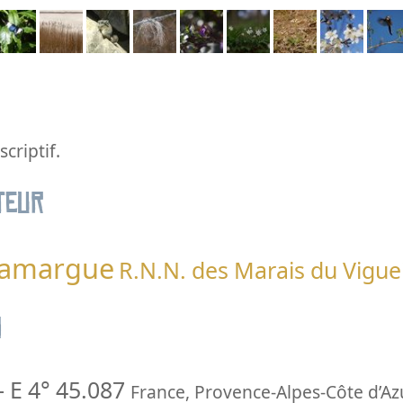
criptif.
teur
 Camargue
R.N.N. des Marais du Vigue
n
-
E 4° 45.087
France
,
Provence-Alpes-Côte d’Az