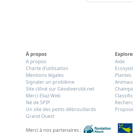
À propos
Explore
A propos
Aide
Charte d’utilisation
Ecosys
Mentions légales
Plantes
Signaler un problème
Animau
Site clôné sur Géodiversité.net
Champi
Merci Eliaz Web
Classifi
Né de SPIP
Recherc
Un site des petits débrouillards
Propose
Grand Ouest
Merci à nos partenaires :