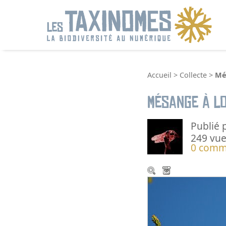
R
Accueil
>
Collecte
>
Mé
Mésange à l
Publié 
249 vue
0 comm