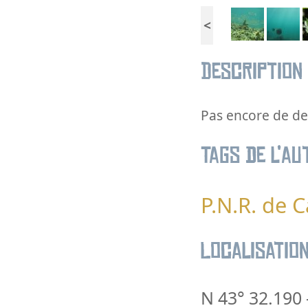
<
Description
Pas encore de des
Tags de l’au
P.N.R. de
Localisatio
N 43° 32.190