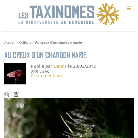
≡
Accueil
>
Collecte
>
Au creux d’un chardon marie
Au creux d’un chardon marie
Publié par
Deuns
le 20/03/2012
289 vues
0 commentaire