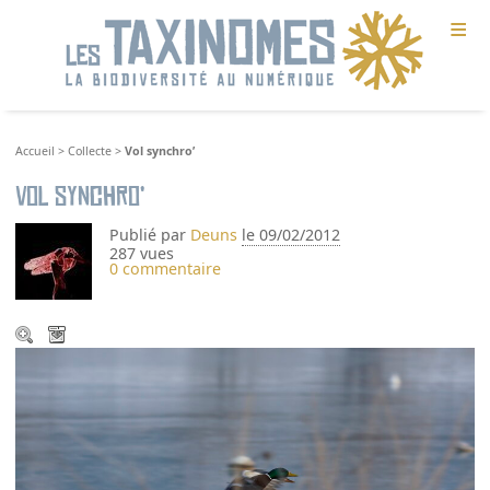
≡
Accueil
>
Collecte
>
Vol synchro’
Vol synchro’
Publié par
Deuns
le 09/02/2012
287 vues
0 commentaire