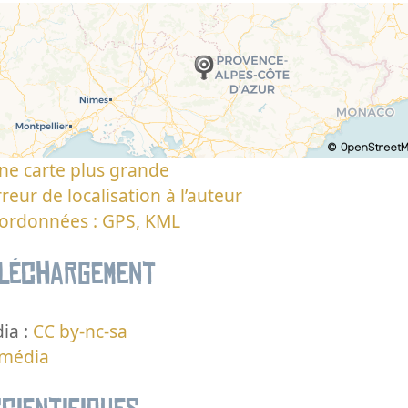
ne carte plus grande
reur de localisation à l’auteur
oordonnées : GPS, KML
éléchargement
ia :
CC by-nc-sa
 média