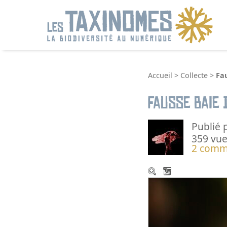
R
Accueil
>
Collecte
>
Fau
Fausse baie 
Publié 
359 vue
2 comm