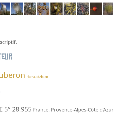
criptif.
teur
Luberon
Plateau d’Albion
n
E 5° 28.955
France
,
Provence-Alpes-Côte d’Azur