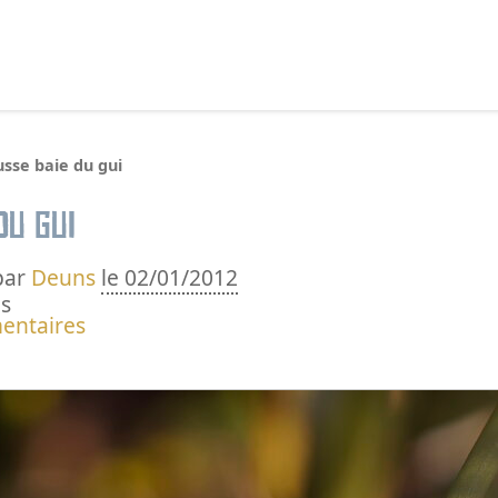
echercher :
sse baie du gui
du gui
par
Deuns
le 02/01/2012
s
entaires