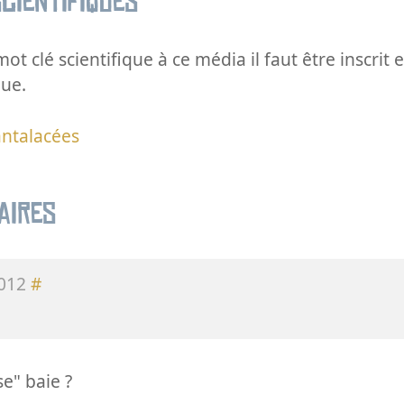
cientifiques
ot clé scientifique à ce média il faut être inscri
que.
ntalacées
aires
2012
#
e" baie ?