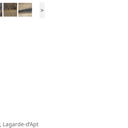
>
,
Lagarde-d’Apt