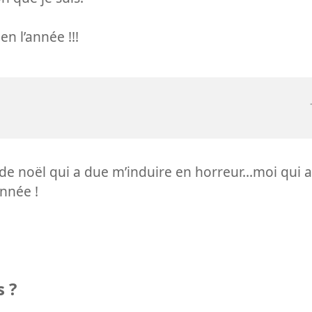
n l’année !!!
e de noël qui a due m’induire en horreur...moi qui
année !
 ?