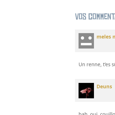
Vos comment
meles 
Un renne, t’es s
Deuns
bah, oui, couill