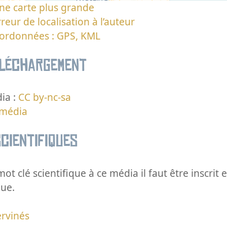
ne carte plus grande
reur de localisation à l’auteur
oordonnées : GPS, KML
éléchargement
ia :
CC by-nc-sa
 média
cientifiques
ot clé scientifique à ce média il faut être inscri
que.
rvinés