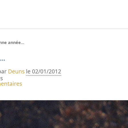
echercher :
nne année...
..
par
Deuns
le 02/01/2012
s
entaires