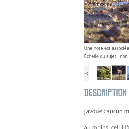
Une note est associée 
Échelle du sujet : no
<
Description
j’avoue : aucun mé
au moins, celui-là