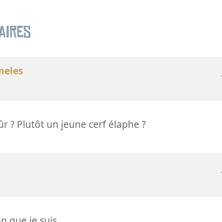
aires
meles
ûr ? Plutôt un jeune cerf élaphe ?
on que je suis.