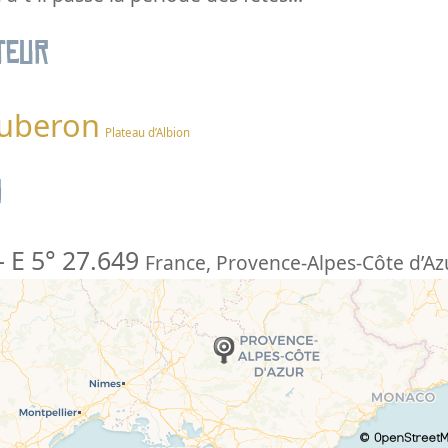
teur
Luberon
Plateau d’Albion
n
-
E 5° 27.649
France
,
Provence-Alpes-Côte d’Az