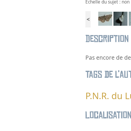
Échelle du sujet : no
<
Description
Pas encore de des
Tags de l’au
P.N.R. du 
Localisatio