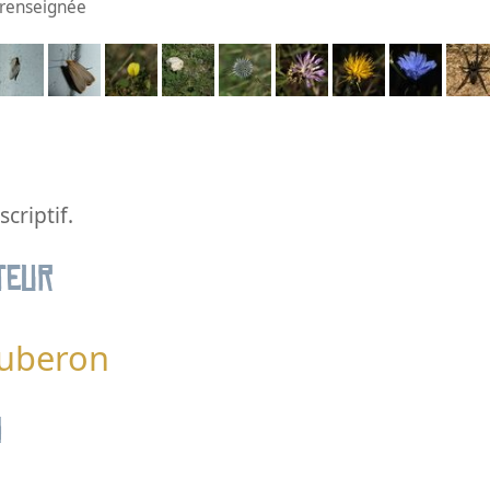
n renseignée
criptif.
teur
Luberon
n