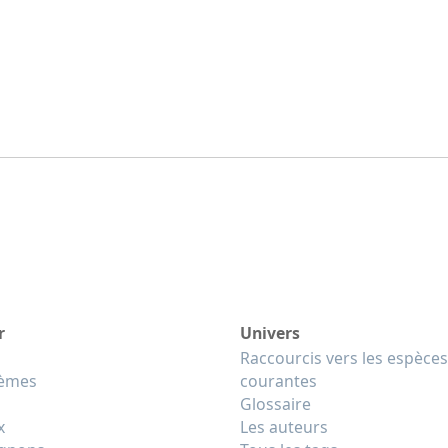
r
Univers
Raccourcis vers les espèces
tèmes
courantes
Glossaire
x
Les auteurs