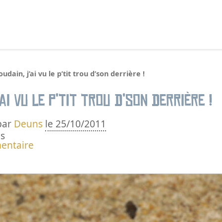
echercher :
soudain, j’ai vu le p’tit trou d’son derrière !
’ai vu le p’tit trou d’son derrière !
par
Deuns
le 25/10/2011
s
entaire