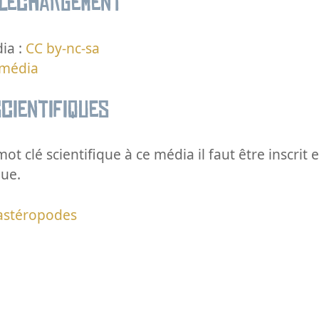
éléchargement
ia :
CC by-nc-sa
 média
cientifiques
ot clé scientifique à ce média il faut être inscri
que.
astéropodes