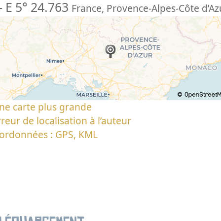
-
E 5° 24.763
France
,
Provence-Alpes-Côte d’Az
ne carte plus grande
reur de localisation à l’auteur
oordonnées : GPS, KML