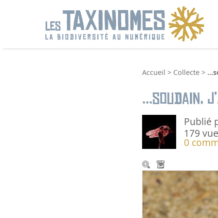
R
Accueil
>
Collecte
>
...
...soudain, j
Publié 
179 vue
0 comm