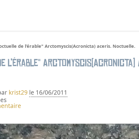
echercher :
ctuelle de l’érable" Arctomyscis(Acronicta) aceris. Noctuelle.
e l’érable" Arctomyscis(Acronicta) 
par
krist29
le 16/06/2011
ues
entaire