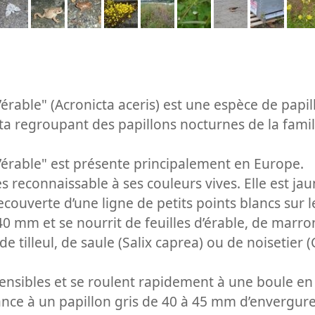
l’érable" (Acronicta aceris) est une espèce de pap
ta regroupant des papillons nocturnes de la famil
l’érable" est présente principalement en Europe.
rès reconnaissable à ses couleurs vives. Elle est ja
ecouverte d’une ligne de petits points blancs sur l
0 mm et se nourrit de feuilles d’érable, de marro
e tilleul, de saule (Salix caprea) ou de noisetier 
sensibles et se roulent rapidement à une boule en
ance à un papillon gris de 40 à 45 mm d’envergure