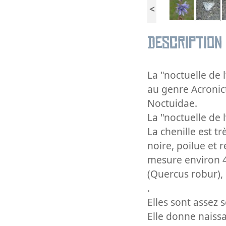
<
Description
La "noctuelle de 
au genre Acronic
Noctuidae.
La "noctuelle de 
La chenille est t
noire, poilue et r
mesure environ 4
(Quercus robur), d
.
Elles sont assez 
Elle donne naiss