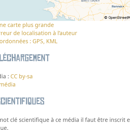
ne carte plus grande
reur de localisation à l’auteur
oordonnées : GPS, KML
éléchargement
ia :
CC by-sa
 média
cientifiques
ot clé scientifique à ce média il faut être inscri
que.