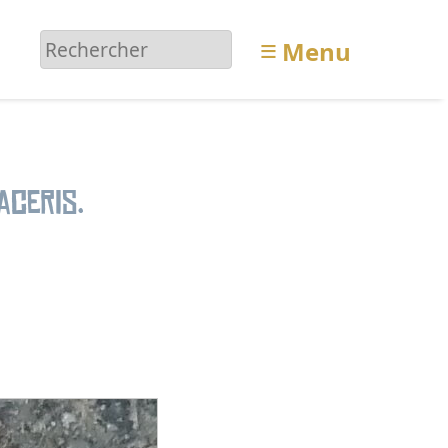
≡
Menu
aceris.