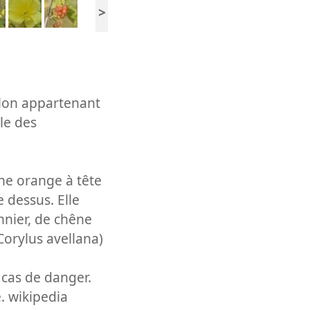
>
illon appartenant
le des
une orange à tête
e dessus. Elle
nnier, de chêne
(Corylus avellana)
 cas de danger.
. wikipedia