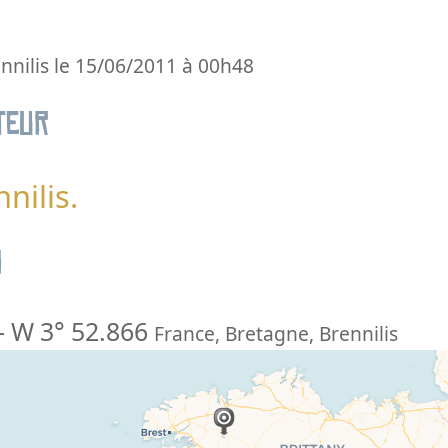
nnilis le 15/06/2011 à 00h48
teur
nilis.
n
-
W 3° 52.866
France
,
Bretagne
,
Brennilis