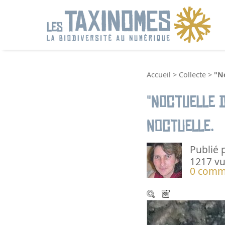
R
Accueil
>
Collecte
>
"No
"Noctuelle d
Noctuelle.
Publié 
1217 v
0 comm