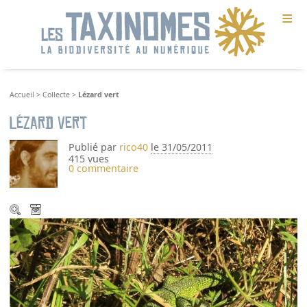
≡
Accueil
>
Collecte
>
Lézard vert
Lézard vert
Publié par
rico40
le 31/05/2011
415 vues
0 commentaire