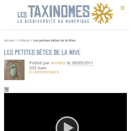
≡
Accueil
>
Collecte
>
Les petites bêtes de la Nive
Les petites bêtes de la Nive
Publié par
anmbtz
le 30/05/2011
333 vues
0 commentaire
Video
Player