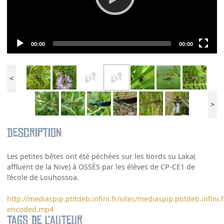
Current
Total
00:00
00:00
time
duration
<
>
Description
Les petites bêtes ont été péchées sur les bords su Laka(
affluent de la Nive) à OSSÈS par les élèves de CP-CE1 de
l’école de Louhossoa.
http://mediaspip.ptitdeb.infini.fr/sites/mediaspip.ptitdeb.infini
encoded.mp4
Tags de l’auteur