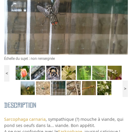
Échelle du sujet : non renseignée
<
>
Description
Sarcophaga carnaria
, sympathique (?) mouche à viande, qui
pond ses oeufs dans la... viande. Bon appétit.
A ne pas confondre avec le
Sarkophage
, journal satirique !