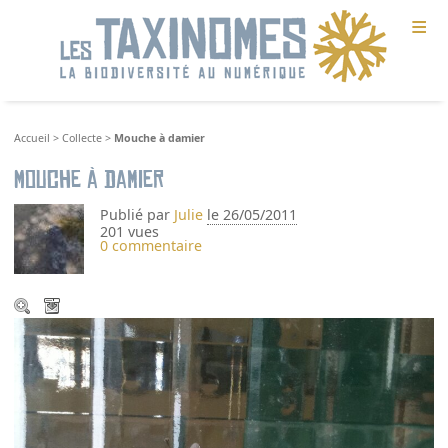
≡
Accueil
>
Collecte
>
Mouche à damier
Mouche à damier
Publié par
Julie
le 26/05/2011
201 vues
0 commentaire