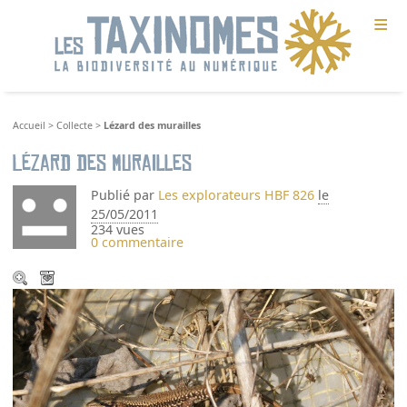
≡
Accueil
>
Collecte
>
Lézard des murailles
Lézard des murailles
Publié par
Les explorateurs HBF 826
le
25/05/2011
234 vues
0 commentaire