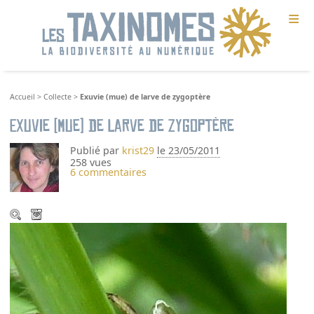
≡
Accueil
>
Collecte
>
Exuvie (mue) de larve de zygoptère
Exuvie (mue) de larve de zygoptère
Publié par
krist29
le 23/05/2011
258 vues
6 commentaires