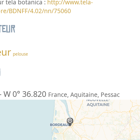
ur tela botanica :
http://www.tela-
lore/BDNFF/4.02/nn/75060
teur
eur
pelouse
n
-
W 0° 36.820
France
,
Aquitaine
,
Pessac