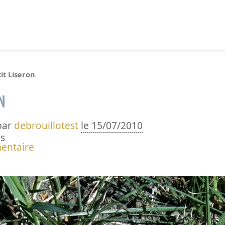
echercher :
it Liseron
n
par
debrouillotest
le 15/07/2010
s
entaire