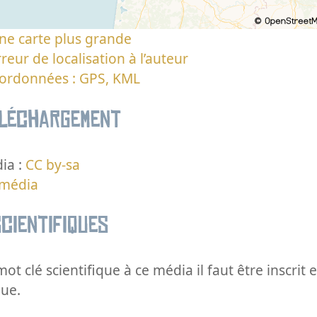
ne carte plus grande
reur de localisation à l’auteur
oordonnées : GPS, KML
éléchargement
ia :
CC by-sa
 média
cientifiques
ot clé scientifique à ce média il faut être inscri
que.