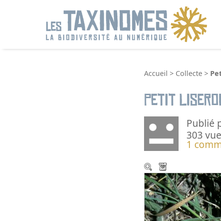
R
Accueil
>
Collecte
>
Pet
Petit Lisero
Publié 
303 vue
1 comm