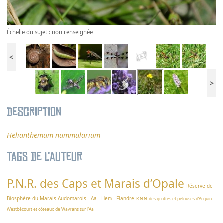
Échelle du sujet : non renseignée
<
>
Description
Helianthemum nummularium
Tags de l’auteur
P.N.R. des Caps et Marais d’Opale
Réserve de
Biosphère du Marais Audomarois - Aa - Hem - Flandre
R.N.N. des grottes et pelouses d’Acquin-
Westbécourt et côteaux de Wavrans sur l’Aa