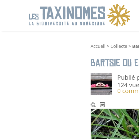
R
Accueil
>
Collecte
>
Bar
Bartsie ou e
Publié 
124 vue
0 comm