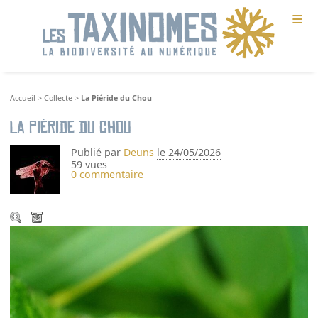
≡
Accueil
>
Collecte
>
La Piéride du Chou
La Piéride du Chou
Publié par
Deuns
le 24/05/2026
59 vues
0 commentaire