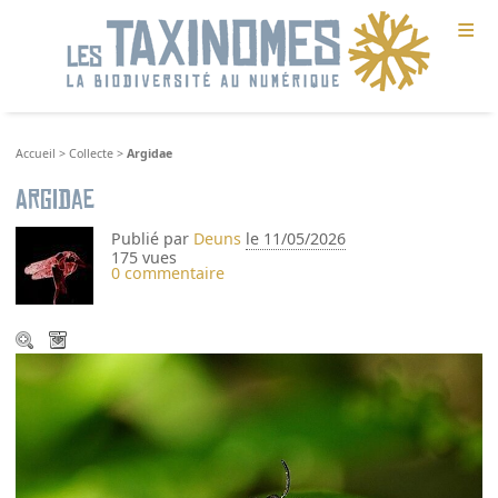
≡
Accueil
>
Collecte
>
Argidae
Argidae
Publié par
Deuns
le 11/05/2026
175 vues
0 commentaire