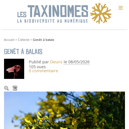
≡
Accueil
>
Collecte
>
Genêt à balais
Genêt à balais
Publié par
Deuns
le 08/05/2026
105 vues
0 commentaire