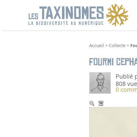
R
Accueil
>
Collecte
>
Fo
Fourmi Ceph
Publié 
808 vue
0 comm