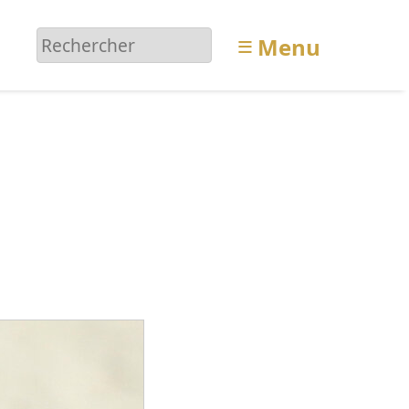
≡
Menu