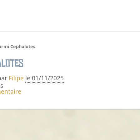
echercher :
urmi Cephalotes
alotes
par
Filipe
le 01/11/2025
s
entaire