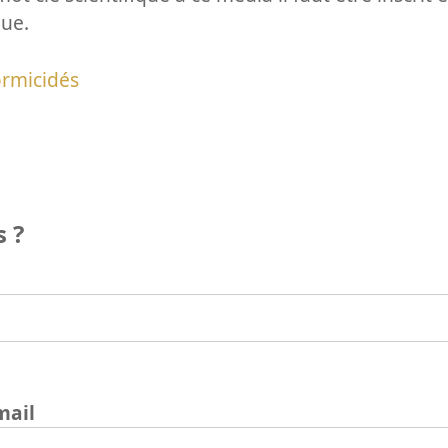
que.
rmicidés
 ?
mail