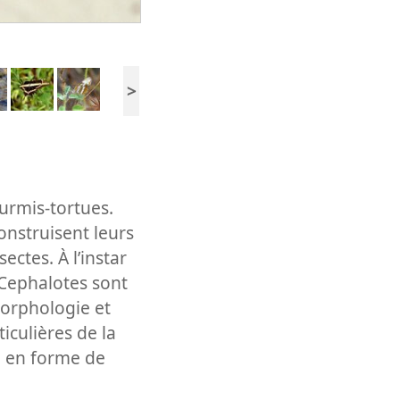
>
rmis-tortues.
onstruisent leurs
ectes. À l’instar
 Cephalotes sont
orphologie et
ticulières de la
e, en forme de