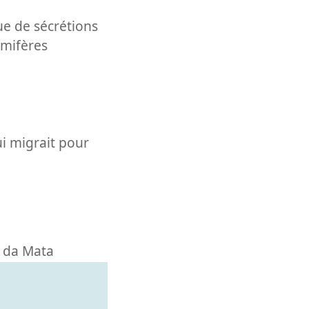
ue de sécrétions
mmifères
ui migrait pour
 da Mata