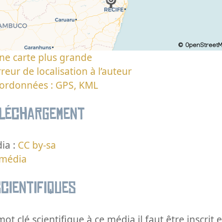
ne carte plus grande
reur de localisation à l’auteur
oordonnées : GPS, KML
éléchargement
ia :
CC by-sa
 média
cientifiques
ot clé scientifique à ce média il faut être inscri