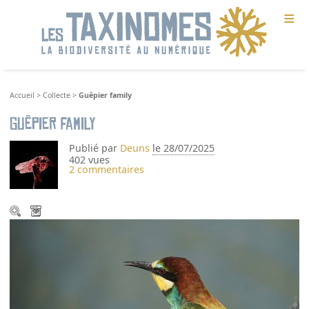
≡
Accueil
>
Collecte
>
Guêpier family
Guêpier family
Publié par
Deuns
le 28/07/2025
402 vues
2 commentaires