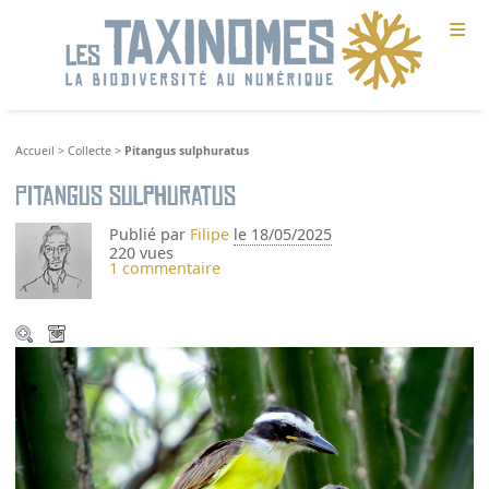
≡
Accueil
>
Collecte
>
Pitangus sulphuratus
Pitangus sulphuratus
Publié par
Filipe
le 18/05/2025
220 vues
1 commentaire