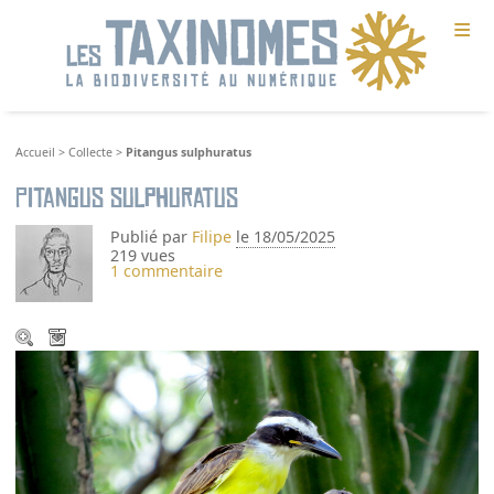
≡
Accueil
>
Collecte
>
Pitangus sulphuratus
Pitangus sulphuratus
Publié par
Filipe
le 18/05/2025
219 vues
1 commentaire