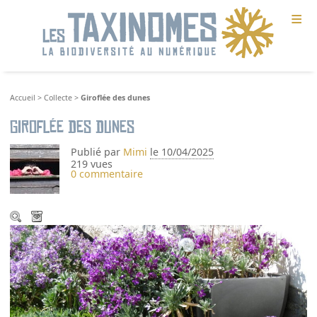
≡
Accueil
>
Collecte
>
Giroflée des dunes
Giroflée des dunes
Publié par
Mimi
le 10/04/2025
219 vues
0 commentaire