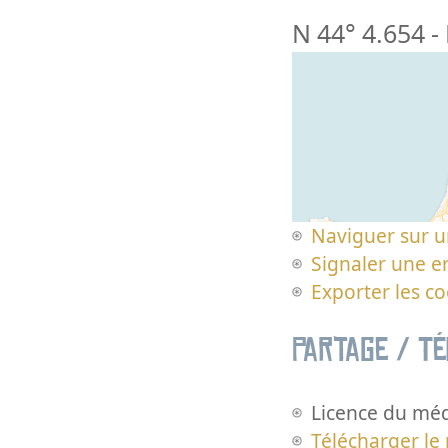
N 44° 4.654
-
Naviguer sur u
Signaler une er
Exporter les c
Partage / T
Licence du méd
Télécharger le