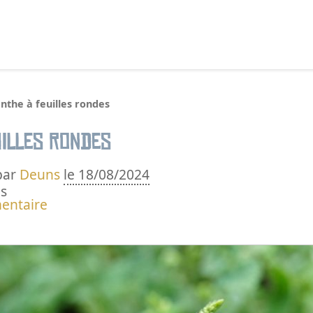
echercher :
nthe à feuilles rondes
uilles rondes
par
Deuns
le 18/08/2024
s
entaire