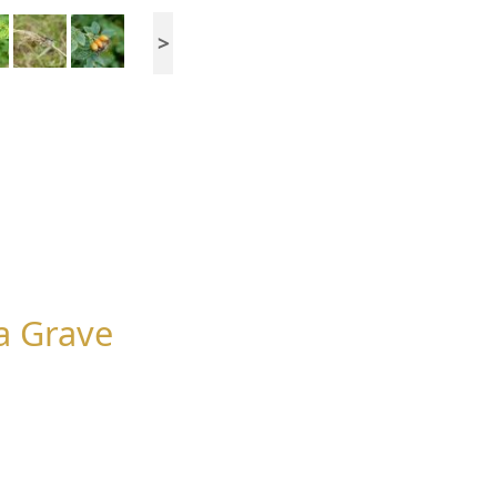
>
a Grave