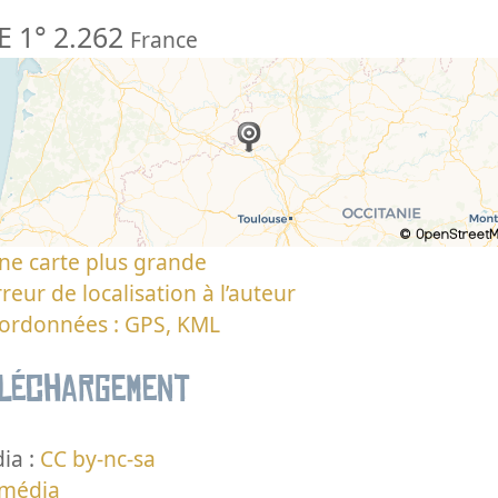
E 1° 2.262
France
ne carte plus grande
reur de localisation à l’auteur
oordonnées : GPS, KML
éléchargement
ia :
CC by-nc-sa
 média