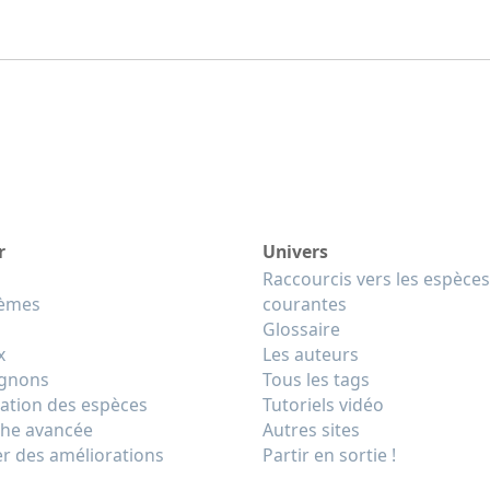
r
Univers
Raccourcis vers les espèces
tèmes
courantes
Glossaire
x
Les auteurs
gnons
Tous les tags
cation des espèces
Tutoriels vidéo
he avancée
Autres sites
r des améliorations
Partir en sortie !