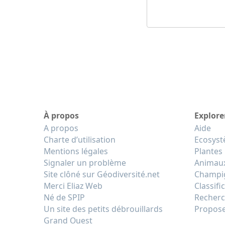
À propos
Explore
A propos
Aide
Charte d’utilisation
Ecosys
Mentions légales
Plantes
Signaler un problème
Animau
Site clôné sur Géodiversité.net
Champi
Merci Eliaz Web
Classifi
Né de SPIP
Recherc
Un site des petits débrouillards
Propose
Grand Ouest