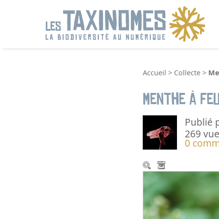
R
Accueil
>
Collecte
>
Me
Menthe à fe
Publié 
269 vue
0 comm