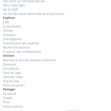
Site clôné sur Géodiversité.net
Merci Eliaz Web
Né de SPIP
Un site des petits débrouillards Grand Ouest
Explorer
Aide
Ecosystèmes
Plantes
Animaux
Champignons
Classification des espèces
Recherche avancée
Proposer des améliorations
Univers
Raccourcis vers les espèces courantes
Glossaire
Les auteurs
Tous les tags
Tutoriels vidéo
Autres sites
Partir en sortie !
Partager
Facebook
Twitter
Prezi
Espace presse