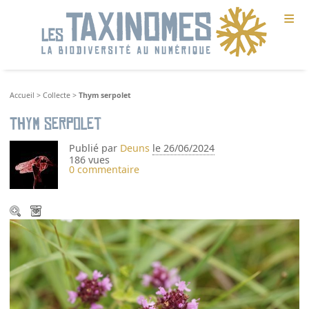
≡
Accueil
>
Collecte
>
Thym serpolet
Thym serpolet
Publié par
Deuns
le 26/06/2024
186 vues
0 commentaire