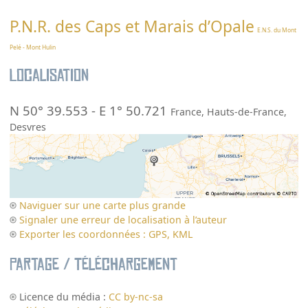
P.N.R. des Caps et Marais d’Opale
E.N.S. du Mont
Pelé - Mont Hulin
Localisation
N 50° 39.553
-
E 1° 50.721
France
,
Hauts-de-France
,
Desvres
Naviguer sur une carte plus grande
Signaler une erreur de localisation à l’auteur
Exporter les coordonnées : GPS, KML
Partage / Téléchargement
Licence du média :
CC by-nc-sa