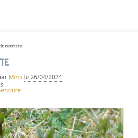
echercher :
it cocriste
ste
par
Mimi
le 26/04/2024
s
entaire