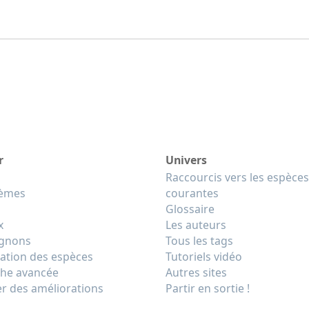
r
Univers
Raccourcis vers les espèces
tèmes
courantes
Glossaire
x
Les auteurs
gnons
Tous les tags
cation des espèces
Tutoriels vidéo
he avancée
Autres sites
r des améliorations
Partir en sortie !