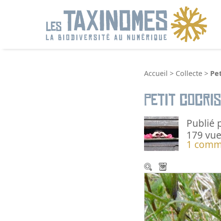
R
Accueil
>
Collecte
>
Pet
Petit cocri
Publié 
179 vue
1 comm