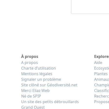
À propos
Explore
A propos
Aide
Charte d’utilisation
Ecosys
Mentions légales
Plantes
Signaler un problème
Animau
Site clôné sur Géodiversité.net
Champi
Merci Eliaz Web
Classifi
Né de SPIP
Recherc
Un site des petits débrouillards
Propose
Grand Ouest