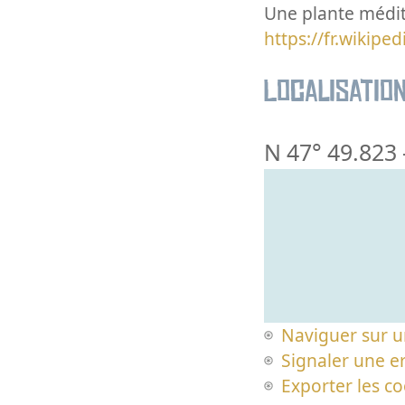
Une plante médi
https://fr.wikip
Localisatio
N 47° 49.823
Naviguer sur u
Signaler une er
Exporter les c