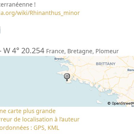
terranéenne !
edia.org/wiki/Rhinanthus_minor
n
-
W 4° 20.254
France
,
Bretagne
,
Plomeur
ne carte plus grande
reur de localisation à l’auteur
oordonnées : GPS, KML