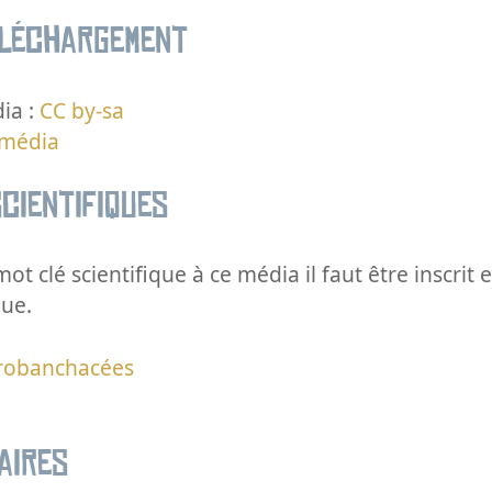
éléchargement
ia :
CC by-sa
 média
cientifiques
ot clé scientifique à ce média il faut être inscri
que.
robanchacées
aires