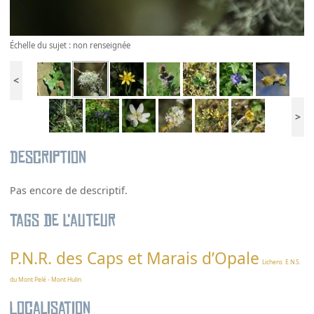
Échelle du sujet : non renseignée
<
>
Description
Pas encore de descriptif.
Tags de l’auteur
P.N.R. des Caps et Marais d’Opale
Lichens
E.N.S.
du Mont Pelé - Mont Hulin
Localisation