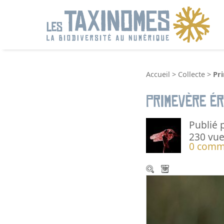
R
Accueil
>
Collecte
>
Pr
Primevère ér
Publié 
230 vue
0 comm