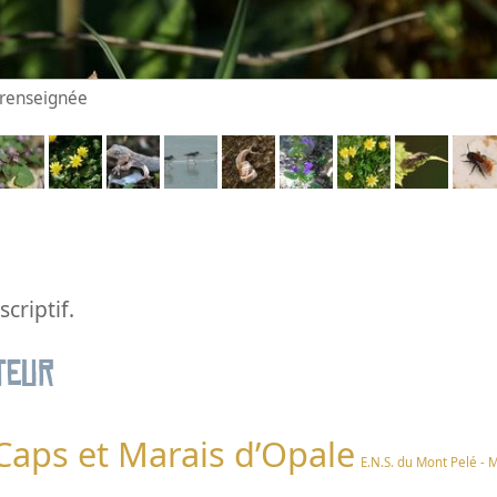
n renseignée
criptif.
teur
 Caps et Marais d’Opale
E.N.S. du Mont Pelé - 