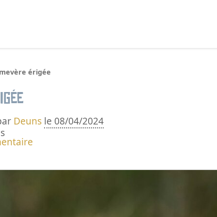
echercher :
imevère érigée
igée
par
Deuns
le 08/04/2024
s
entaire