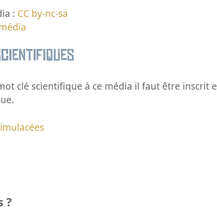
ia :
CC by-nc-sa
 média
cientifiques
ot clé scientifique à ce média il faut être inscri
que.
rimulacées
 ?