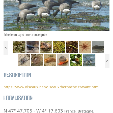
Échelle du sujet : non renseignée
<
>
Description
https://www.oiseaux.net/oiseaux/bernache.cravant.html
Localisation
N 47° 47.705
-
W 4° 17.603
France
,
Bretagne
,