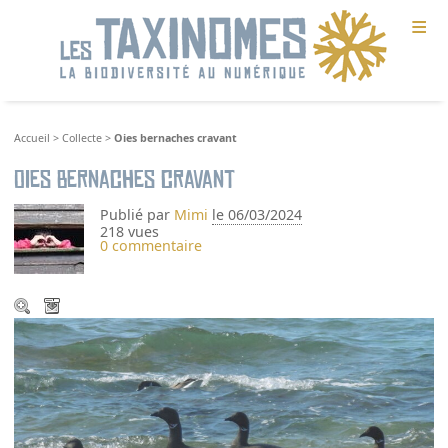
≡
Accueil
>
Collecte
>
Oies bernaches cravant
Oies bernaches cravant
Publié par
Mimi
le 06/03/2024
218 vues
0 commentaire