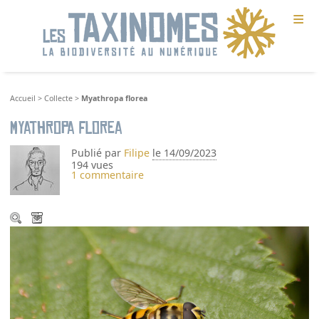
≡
Accueil
>
Collecte
>
Myathropa florea
Myathropa florea
Publié par
Filipe
le 14/09/2023
194 vues
1 commentaire