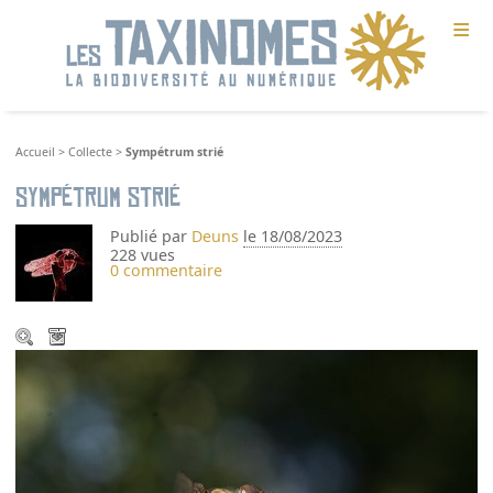
≡
Accueil
>
Collecte
>
Sympétrum strié
Sympétrum strié
Publié par
Deuns
le 18/08/2023
228 vues
0 commentaire