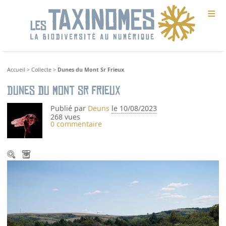
≡
Accueil
>
Collecte
>
Dunes du Mont Sr Frieux
Dunes du Mont Sr Frieux
Publié par
Deuns
le 10/08/2023
268 vues
0 commentaire