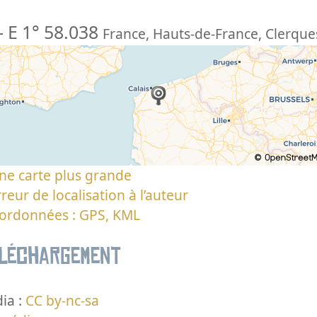
-
E 1° 58.038
France
,
Hauts-de-France
,
Clerque
ne carte plus grande
reur de localisation à l’auteur
oordonnées : GPS, KML
éléchargement
ia :
CC by-nc-sa