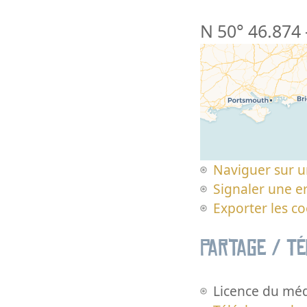
N 50° 46.874
Naviguer sur u
Signaler une er
Exporter les c
Partage / T
Licence du méd