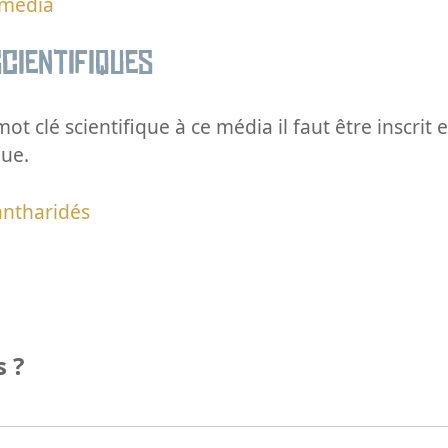
 média
cientifiques
ot clé scientifique à ce média il faut être inscri
que.
antharidés
 ?