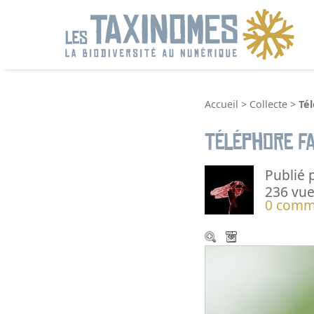
R
Accueil
>
Collecte
>
Té
Téléphore f
Publié 
236 vue
0 comm