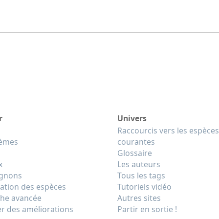
r
Univers
Raccourcis vers les espèces
tèmes
courantes
Glossaire
x
Les auteurs
gnons
Tous les tags
cation des espèces
Tutoriels vidéo
he avancée
Autres sites
r des améliorations
Partir en sortie !