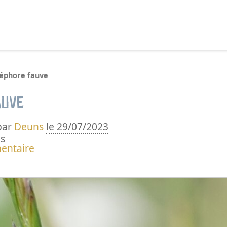
echercher :
léphore fauve
auve
par
Deuns
le 29/07/2023
s
entaire