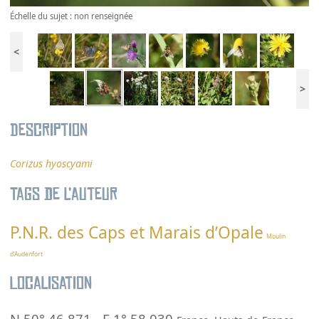
Échelle du sujet : non renseignée
<
>
Description
Corizus hyoscyami
Tags de l’auteur
P.N.R. des Caps et Marais d’Opale
Moulin
d’Audenfort
Localisation
N 50° 46.871
-
E 1° 58.030