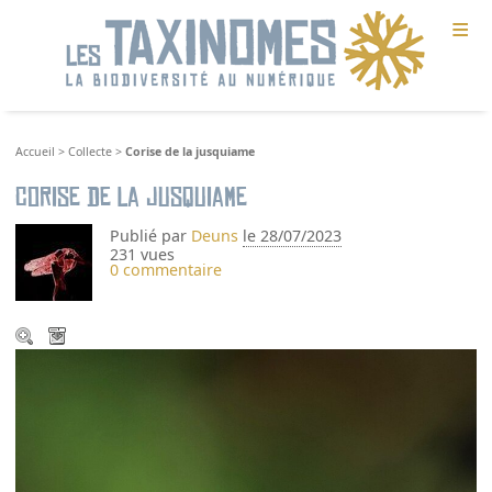
≡
Accueil
>
Collecte
>
Corise de la jusquiame
Corise de la jusquiame
Publié par
Deuns
le 28/07/2023
231 vues
0 commentaire