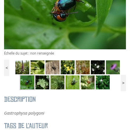
Échelle du sujet : non renseignée
<
>
Description
Gastrophysa polygoni
Tags de l’auteur