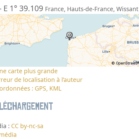
-
E 1° 39.109
France
,
Hauts-de-France
,
Wissant
ne carte plus grande
reur de localisation à l’auteur
oordonnées : GPS, KML
éléchargement
ia :
CC by-nc-sa
 média