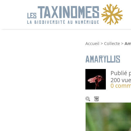
R
Accueil
>
Collecte
>
Am
Amaryllis
Publié 
200 vue
0 comm