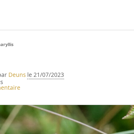
echercher :
aryllis
par
Deuns
le 21/07/2023
s
entaire