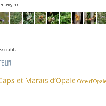
n renseignée
criptif.
teur
 Caps et Marais d’Opale
Côte d’Opal
n