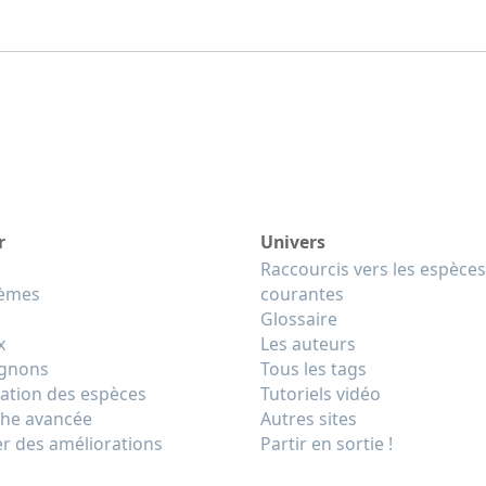
r
Univers
Raccourcis vers les espèces
tèmes
courantes
Glossaire
x
Les auteurs
gnons
Tous les tags
cation des espèces
Tutoriels vidéo
he avancée
Autres sites
r des améliorations
Partir en sortie !