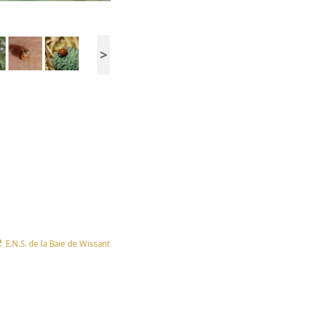
>
e
E.N.S. de la Baie de Wissant