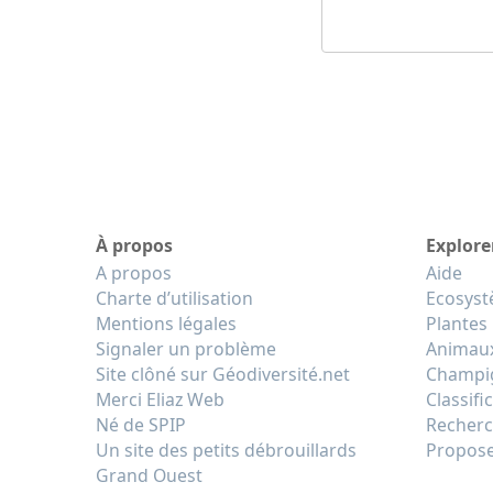
À propos
Explore
A propos
Aide
Charte d’utilisation
Ecosys
Mentions légales
Plantes
Signaler un problème
Animau
Site clôné sur Géodiversité.net
Champi
Merci Eliaz Web
Classifi
Né de SPIP
Recherc
Un site des petits débrouillards
Propose
Grand Ouest