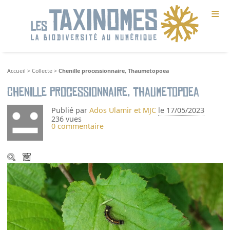
≡
Accueil
>
Collecte
>
Chenille processionnaire, Thaumetopoea
Chenille processionnaire, Thaumetopoea
Publié par
Ados Ulamir et MJC
le 17/05/2023
236 vues
0 commentaire