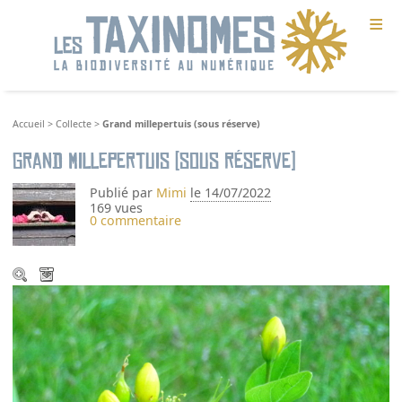
≡
Accueil
>
Collecte
>
Grand millepertuis (sous réserve)
Grand millepertuis (sous réserve)
Publié par
Mimi
le 14/07/2022
169 vues
0 commentaire