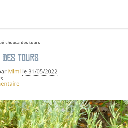
echercher :
bé chouca des tours
 des tours
par
Mimi
le 31/05/2022
s
entaire