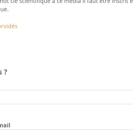
ot clé scientifique à ce média il faut être inscri
que.
rvidés
 ?
mail