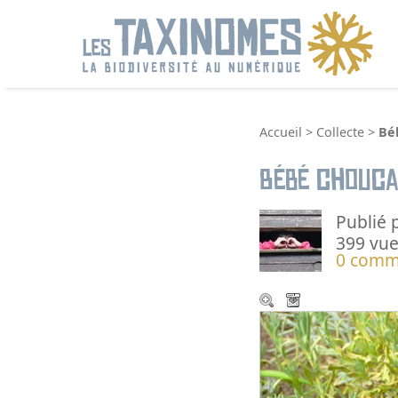
R
Accueil
>
Collecte
>
Bé
Bébé chouca
Publié 
399 vue
0 comm