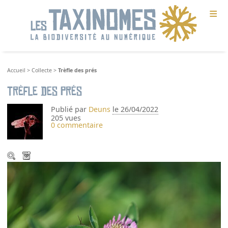
≡
Accueil
>
Collecte
>
Trèfle des prés
Trèfle des prés
Publié par
Deuns
le 26/04/2022
205 vues
0 commentaire