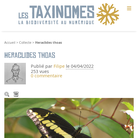
≡
Accueil
>
Collecte
>
Heraclides thoas
Heraclides thoas
Publié par
Filipe
le 04/04/2022
253 vues
0 commentaire