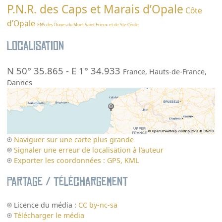
P.N.R. des Caps et Marais d’Opale
Côte
d’Opale
ENS des Dunes du Mont Saint Frieux et de Ste Cécile
Localisation
N 50° 35.865
-
E 1° 34.933
France
,
Hauts-de-France
,
Dannes
Naviguer sur une carte plus grande
Signaler une erreur de localisation à l’auteur
Exporter les coordonnées : GPS, KML
Partage / Téléchargement
Licence du média :
CC by-nc-sa
Télécharger le média