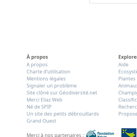
À propos
Explore
A propos
Aide
Charte d’utilisation
Ecosys
Mentions légales
Plantes
Signaler un problème
Animau
Site clôné sur Géodiversité.net
Champi
Merci Eliaz Web
Classifi
Né de SPIP
Recherc
Un site des petits débrouillards
Propose
Grand Ouest
Merci à nos partenaires :