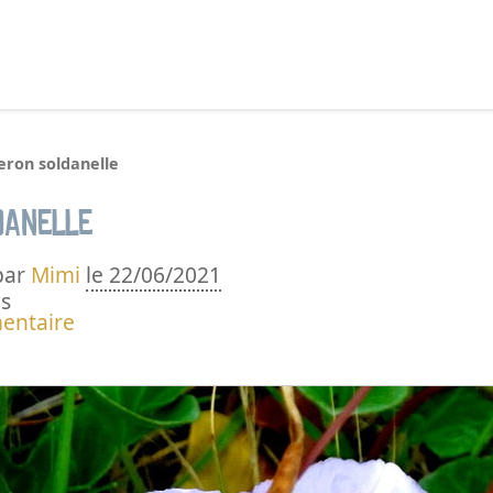
echercher :
eron soldanelle
danelle
par
Mimi
le 22/06/2021
s
entaire