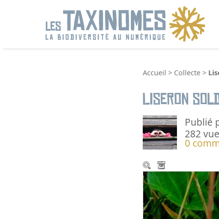
R
Accueil
>
Collecte
>
Lis
Liseron sol
Publié 
282 vue
0 comm