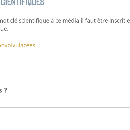
cientifiques
ot clé scientifique à ce média il faut être inscri
que.
onvolvulacées
 ?