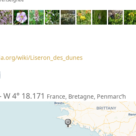
dia.org/wiki/Liseron_des_dunes
n
-
W 4° 18.171
France
,
Bretagne
,
Penmarc’h