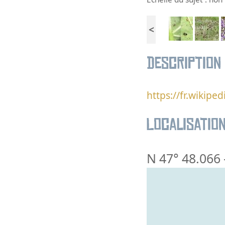
<
Description
https://fr.wikipe
Localisatio
N 47° 48.066