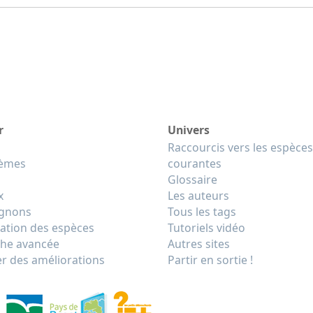
r
Univers
Raccourcis vers les espèces
tèmes
courantes
Glossaire
x
Les auteurs
gnons
Tous les tags
cation des espèces
Tutoriels vidéo
he avancée
Autres sites
r des améliorations
Partir en sortie !