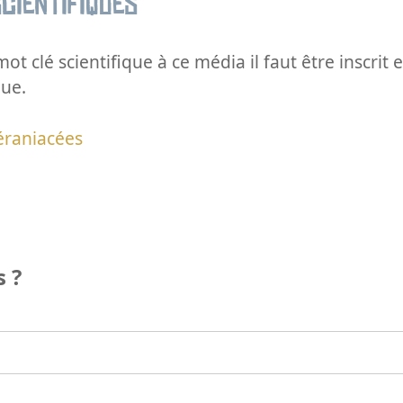
cientifiques
ot clé scientifique à ce média il faut être inscri
que.
éraniacées
 ?