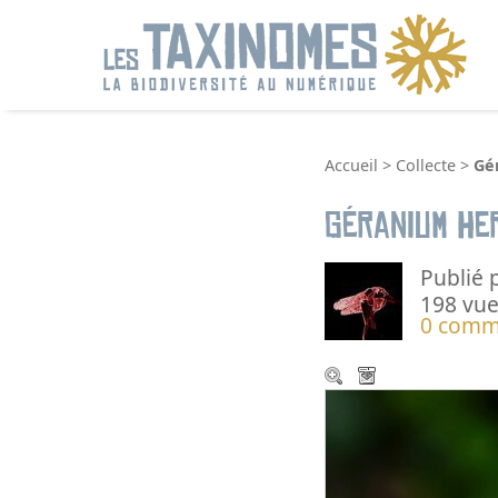
R
Accueil
>
Collecte
>
Gé
Géranium He
Publié 
198 vue
0 comm