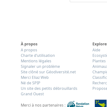
À propos
Explore
A propos
Aide
Charte d’utilisation
Ecosys
Mentions légales
Plantes
Signaler un problème
Animau
Site clôné sur Géodiversité.net
Champi
Merci Eliaz Web
Classifi
Né de SPIP
Recherc
Un site des petits débrouillards
Propose
Grand Ouest
Merci à nos partenaires :