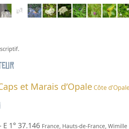
criptif.
teur
 Caps et Marais d’Opale
Côte d’Opal
n
-
E 1° 37.146
France
,
Hauts-de-France
,
Wimille