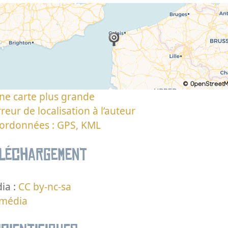
ne carte plus grande
reur de localisation à l’auteur
oordonnées : GPS, KML
éléchargement
ia :
CC by-nc-sa
 média