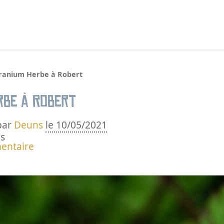
echercher :
ranium Herbe à Robert
rbe à Robert
par
Deuns
le 10/05/2021
s
entaire