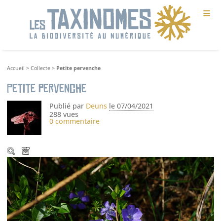
≡
Accueil
>
Collecte
>
Petite pervenche
Petite pervenche
Publié par
Deuns
le 07/04/2021
288 vues
0 commentaire