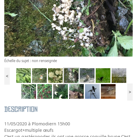
Échelle du sujet : non renseignée
<
>
Description
11/05/2020 à Plomodiern 15h00
Escargot+multiple œufs
C’est un gastéropodes,ils ont une grosse coquille brune.C’est