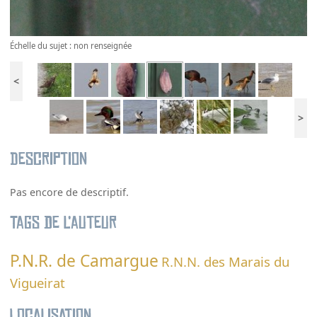
Échelle du sujet : non renseignée
<
>
Description
Pas encore de descriptif.
Tags de l’auteur
P.N.R. de Camargue
R.N.N. des Marais du
Vigueirat
Localisation