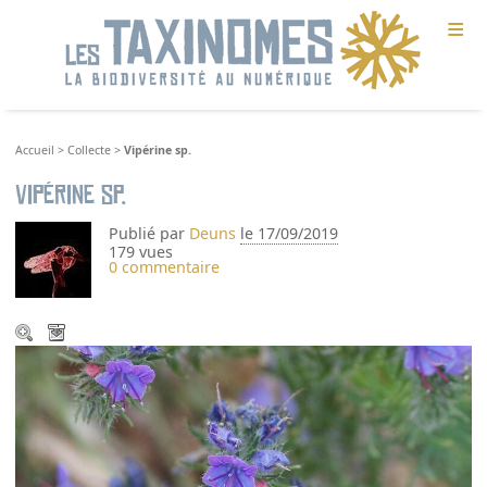
≡
Accueil
>
Collecte
>
Vipérine sp.
Vipérine sp.
Publié par
Deuns
le 17/09/2019
179 vues
0 commentaire