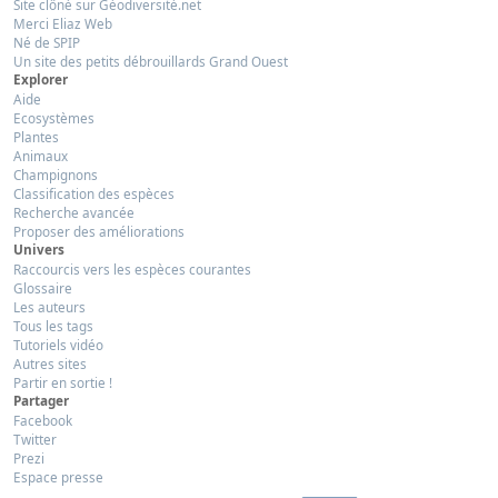
Site clôné sur Géodiversité.net
Merci Eliaz Web
Né de SPIP
Un site des petits débrouillards Grand Ouest
Explorer
Aide
Ecosystèmes
Plantes
Animaux
Champignons
Classification des espèces
Recherche avancée
Proposer des améliorations
Univers
Raccourcis vers les espèces courantes
Glossaire
Les auteurs
Tous les tags
Tutoriels vidéo
Autres sites
Partir en sortie !
Partager
Facebook
Twitter
Prezi
Espace presse